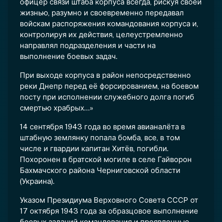
офицер связи штаба корпуса всегда, рискуя своей
жизнью, разумно и своевременно передавал
войскам распоряжения командования корпуса и,
контролируя их действия, целеустремленно
направлял подразделения и части на
выполнение боевых задач.
При выходе корпуса в район непосредственно
реки Днепр перед её форсированием, на боевом
посту при исполнении служебного долга погиб
смертью храбрых...»
14 сентября 1943 года во время авианалёта в
штабную землянку попала бомба, все, в том
числе и гвардии капитан Хитёв, погибли.
Похоронен в братской могиле в селе Гайворон
Бахмачского района Черниговской области
(Украина).
Указом Президиума Верховного Совета СССР от
17 октября 1943 года за образцовое выполнение
боевых заданий командования и проявленные