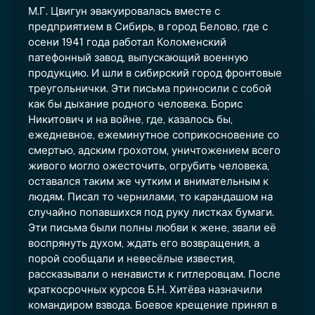
М.Г. Цвигун эвакуировалась вместе с
предприятием в Сибирь, в город Белово, где с
осени 1941 года работал Коломенский
патефонный завод, выпускающий военную
продукцию. И шли в сибирский город фронтовые
треугольнички. Эти письма приносили с собой
как бы дыхание родного человека. Борис
Никитович и на войне, где, казалось бы,
ежедневное, ежеминутное соприкосновение со
смертью, адским грохотом, уничтожением всего
живого могло ожесточить, огрубить человека,
оставался таким же чутким и внимательным к
людям. Писал то чернилами, то карандашом на
случайно попавшихся под руку листках бумаги.
Эти письма были полны любви к жене, звали её
воспрянуть духом, ждать его возвращения, а
порой сообщали и невесёлые известия,
рассказывали о ненависти к гитлеровцам. После
краткосрочных курсов Б.Н. Хитёва назначили
командиром взвода. Боевое крещение принял в