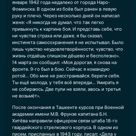
январе 1942 года недалеко от города Наро-
Фоминска. В одном из боёв был ранен в левую
руку и плечо. Через несколько дней он написал
жене: «Я никогда не думал, что так легко
привыкнуть к картине боя. И представь себе, что
ни чувства страха или даже, я бы сказал,
инстинкта самосохранения я не испытывал. Было
лишь чувство неудовлетворённости, чувство, что
жизнь отдаёшь слишком дёшево и бесполезно».
14 марта он сообщил: «Моя дорогая, я снова на
фронте. 9-го был в бою. Сейчас я командую
ротой… Обо мне не расстраивайся, береги себя.
Ты ещё молода, у тебя всё впереди… Умирать я
не собираюсь. Две пули не взяли, авось и третья
не возьмёт».
После окончания в Ташкенте курсов при Военной
академии имени М.В. Фрунзе капитана Б.Н.
Хитёва направили офицером связи штаба 18-го
гвардейского стрелкового корпуса. В одном из
писем, присланных в 1943 году, писал: «Дела у