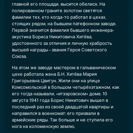
главной его площади, высится обелиск. На
полированном граните золотом светятся
фамилии тех, кто когда-то работал в цехах,
стоящих рядом, на бывшем патефонном заводе.
Первой значится фамилия бывшего инженера-
акустика Бориса Никитовича Хитёва,
удостоенного за отличия и личную храбрость
высшей награды – звания Героя Советского
Союза.
На этом же заводе мастером в гальваническом
цехе работала жена Б.Н. Хитёва Мария
Григорьевна Цвигун. Жили они на улице
Комсомольской в большом четырёхэтажном, как
его тогда называли, «итээровском» доме. 10
августа 1941 года Борис Никитович вышел в
последний раз из своей двадцатой квартиры и
направился в военкомат: его призвали в
армейские ряды. Так больше и не ступила его
нога на коломенскую землю.