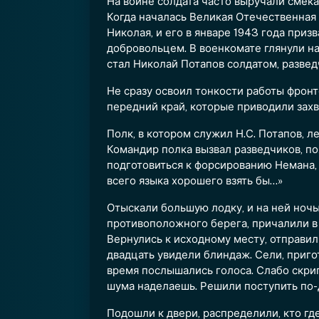
На войне солдата часто выручали смека
Когда началась Великая Отечественная 
Николая, и его в январе 1943 года приз
добровольцем. В военкомате глянули на
стал Николай Потапов солдатом, развед
Не сразу освоил тонкости работы фронт
передний край, которые приводили захв
Полк, в котором служил Н.С. Потапов, л
Командир полка вызвал разведчиков, по
подготовиться к форсированию Немана, 
всего языка хорошего взять бы…»
Отыскали большую лодку, и на ней ноч
противоположного берега, причалили в 
Вернулись к исходному месту, отправил
двадцать увидели блиндаж. Сели, приго
время послышались голоса. Слабо скрипн
шума наделаешь. Решили поступить по-д
Подошли к двери, распределили, кто где