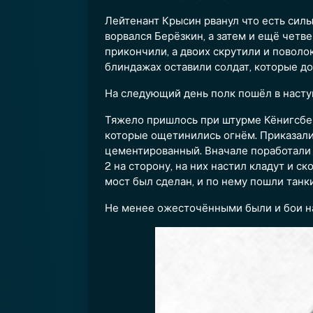
Лейтенант Крысин рванул что есть силы 
ворвался Берёзкин, а затем и ещё четв
прикончили, а двоих скрутили и поволок
блиндажах оставили солдат, которые д
На следующий день полк пошёл в наст
Тяжело пришлось при штурме Кёнигсберг
которые ощетинились огнём. Приказали 
цементированный. Вначале поработали са
2 на сторону, на них настил кладут и 
мост был сделан, и по нему пошли танки
Не менее ожесточёнными были и бои на