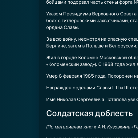
бойцами подорвал часть стены форта №
Указом Президиума Верховного Совета С
боях с гитлеровскими захватчиками, с
ордена Славы.
За всю войну, несмотря на опасную спе
Берлине, затем в Польше и Белоруссии.
Жил в городе Коломне Московской обла
«Коломенский завод»). С 1968 года жил
Умер 8 февраля 1985 года. Похоронен н
Награжден орденами Славы I, II и III ст
Имя Николая Сергеевича Потапова увек
Солдатская доблесть
(По материалам книги А.И. Кузовкина «Г