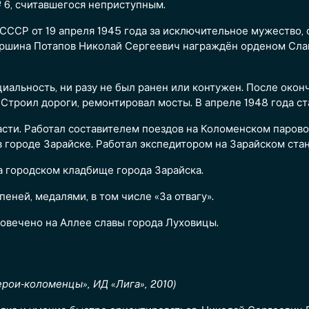
 6, считавшегося неприступным.
ССР от 19 апреля 1945 года за исключительное мужество, 
таршина Потапов Николай Сергеевич награждён орденом Сла
циальность, ни разу не был ранен или контужен. После окон
 Строил дороги, ремонтировал мосты. В апреле 1948 года 
сти. Работал составителем поездов на Коломенском паров
 в городе Зарайске. Работал экспедитором на Зарайском ст
а городском кладбище города Зарайска.
епеней, медалями, в том числе «За отвагу».
овечено на Аллее славы города Луховицы.
ерои-коломенцы», ИД «Лига», 2010)