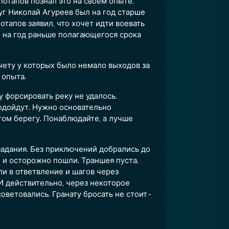
отапов познал это на своём опыте.
уг Николай Агуреев был на год старше
отапов заявил, что хочет идти воевать
и на год раньше полагающегося срока
счету у которых было немало выходов за
 опыта.
у форсировать реку не удалось.
подойдут. Нужно основательно
 том берегу. Понаблюдайте, а лучше
задания. Без приключений добрались до
 и осторожно пошли. Траншея пуста.
ли в ответвление и шагов через
 И действительно, через некоторое
оветовались. Гранату бросать не стоит -