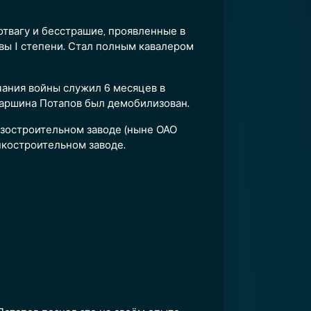
отвагу и бесстрашие, проявленные в
вы I степени. Стал полным кавалером
чания войны служил 6 месяцев в
старшина Потапов был демобилизован.
озостроительном заводе (ныне ОАО
анкостроительном заводе.