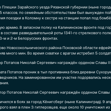
не Плешки Зарайского уезда Рязанской губернии (ныне горо
 5 классов, по семейным обстоятельствам был вынужден пой
емя поездки в Коломну к сестре на станции попал под бомбё
ную армию. В запасном полку на Калининском фронте под г
 в составе разведывательной роты 1341-го стрелкового полк
3-м и 2-м Белорусских фронтах.
ково Новосокольнического района Псковской области ефрей
яв много мин. Во время схватки с врагом истребил 5 солдат
ор Потапов Николай Сергеевич награждён орденом Славы III
вата Потапов проник в тыл противника близ деревни Сухорук
зведчиков. На заминированном им участке подорвались нес
ания.
йтор Потапов Николай Сергеевич награждён орденом Славы I
чился в боях за город Кёнигсберг (ныне Калининград). 9 ап
рого взял в плен 3 гитлеровцев, еще около 10 уничтожил из