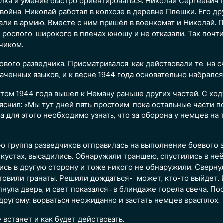
лка и умение быстро ориентироваться. Николай Сергеевич П
война, Николай работал в колхозе в деревне Плешки. Его др
вали в армию. Вместе с ним пришёл в военкомат и Николай. П
 рослого, широкого в плечах юношу и не отказали. Так почт
чиком.
ового разведчика. Присматривался, как действовали те, на 
аченных языков, и к весне 1944 года основательно набрался
етом 1944 года вышел к Неману раньше других частей. С ход
яснил: «Мы тут дней пять простоим, пока остальные части 
а для этого необходимо узнать, что за оборона у немцев на
ью группа разведчиков отправилась на выполнение боевого 
кустах, высадились. Обнаружили траншею, спустились в неё
ись в другую сторону и тоже никого не обнаружили. Сверну
товили гранаты. Решили дождаться - может, кто-то выйдет.
ула дверь, и свет показался – в блиндаже горела свеча. Пос
ругому: ворваться неожиданно и застать немцев врасплох.
 встанет и как будет действовать.