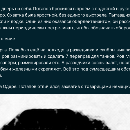
дверь на себя. Потапов бросился в проём с поднятой в руке 
еро. Схватка была яростной, без единого выстрела. Пытавши
ли к лодке. Один из них оказался оберлейтенантом, он расск
олжны периодически постреливать, чтобы обозначать оборон
упление…
а. Полк был ещё на подходе, а разведчики и сапёры вышли к
ров разминировать и сделать 7 переправ для танков. Ров гл
пёры, разминировали его. А разведчики сосны валят, носят 
скобами железными скрепляют. Всё это под сумасшедшим обс
.
 Одере. Потапов отличился, захватив с товарищами немецки