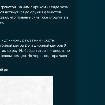
гранатой. За ним с криком «Хенде хох!»
хся дотянуться до оружия фашистов
азал, что главные силы уже отошли, а в
у.
 длинному рву; за ним – форты,
убиной метра 2,5 и шириной метров 6,
их ко рву. Из брёвен ставят 4 опоры, по
трелом немцев. Но через полтора часа
й дот.