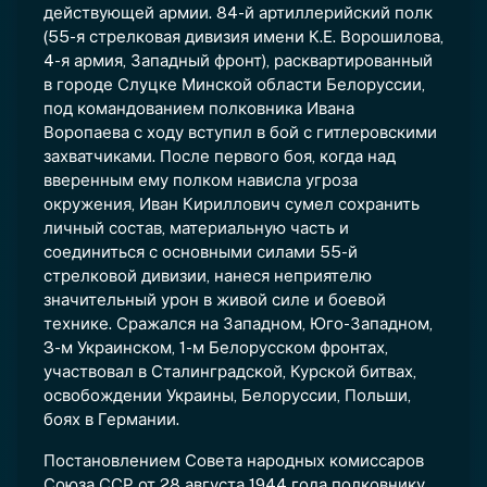
действующей армии. 84-й артиллерийский полк
(55-я стрелковая дивизия имени К.Е. Ворошилова,
4-я армия, Западный фронт), расквартированный
в городе Слуцке Минской области Белоруссии,
под командованием полковника Ивана
Воропаева с ходу вступил в бой с гитлеровскими
захватчиками. После первого боя, когда над
вверенным ему полком нависла угроза
окружения, Иван Кириллович сумел сохранить
личный состав, материальную часть и
соединиться с основными силами 55-й
стрелковой дивизии, нанеся неприятелю
значительный урон в живой силе и боевой
технике. Сражался на Западном, Юго-Западном,
3-м Украинском, 1-м Белорусском фронтах,
участвовал в Сталинградской, Курской битвах,
освобождении Украины, Белоруссии, Польши,
боях в Германии.
Постановлением Совета народных комиссаров
Союза ССР от 28 августа 1944 года полковнику