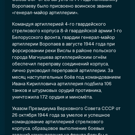
Воропаеву было присвоено воинское звание
«генерал-майор артиллерии».
Командуя артиллерией 4-го гвардейского
стрелкового корпуса 8-й гвардейской армии 1-го
Белорусского фронта, гвардии генерал-майор
артиллерии Воропаев в августе 1944 года при
форсировании реки Вислы в районе польского
города Магнушева артиллерийским огнём
обеспечил переправу соединений корпуса,
лично руководил переправой артиллерии. За
месяц наступательных боёв под командованием
Ивана Кирилловича артиллерия подбила 106
танков и штурмовых орудий противника,
уничтожила 172 орудия и миномёта.
Указом Президиума Верховного Совета СССР от
26 октября 1944 года за умелое и успешное
командование артиллерией стрелкового
корпуса, образцовое выполнение боевых
заданий командования на фронте борьбы с