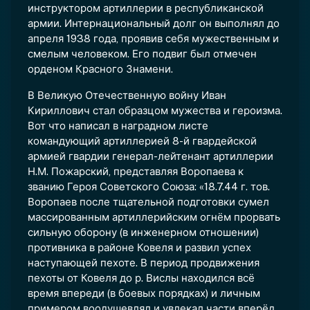
инструктором артиллерии в республиканской
армии. Интернациональный долг он выполнял до
апреля 1938 года, проявив себя мужественным и
смелым человеком. Его подвиг был отмечен
орденом Красного Знамени.
В Великую Отечественную войну Иван
Кириллович стал образцом мужества и героизма.
Вот что написал в наградном листе
командующий артиллерией 8-й гвардейской
армией гвардии генерал-лейтенант артиллерии
Н.М. Пожарский, представляя Воропаева к
званию Героя Советского Союза: «18.7.44 г. тов.
Воропаев после тщательной подготовки сумел
массированным артиллерийским огнём прорвать
сильную оборону (в инженерном отношении)
противника в районе Ковеля и развил успех
наступающей пехоте. В период продвижения
пехоты от Ковеля до р. Вислы находился всё
время впереди (в боевых порядках) и личным
примером воодушевлял и увлекал части вперёд,