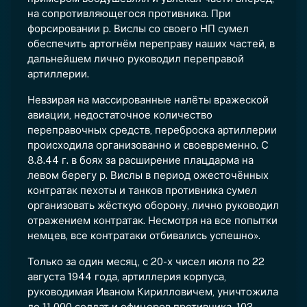
на сопротивляющегося противника. При
форсировании р. Вислы со своего НП сумел
обеспечить артогнём переправу наших частей, в
дальнейшем лично руководил переправой
артиллерии.
Невзирая на массированные налёты вражеской
авиации, недостаточное количество
переправочных средств, переброска артиллерии
происходила организованно и своевременно. С
8.8.44 г. в боях за расширение плацдарма на
левом берегу р. Вислы в период ожесточённых
контратак пехоты и танков противника сумел
организовать жёсткую оборону, лично руководил
отражением контратак. Несмотря на все попытки
немцев, все контратаки отбивались успешно».
Только за один месяц, с 20-х чисел июля по 22
августа 1944 года, артиллерия корпуса,
руководимая Иваном Кирилловичем, уничтожила
до 11 000 солдат и офицеров противника, 103