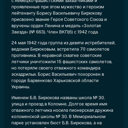
с немецко-фашистскими захватчиками и
проявленные при этом мужество и героизм
лейтенанту Борису Васильевичу Бирюкову
присвоено звание Героя Советского Союза и
вручены орден Ленина и медаль «Золотая
Звезда» (№ 663). Член ВКП(б) с 1942 года.
24 мая 1942 года группа из девяти истребителей,
ведомая Бирюковым, встретила 70 самолетов
противника. В неравной схватке советские
летчики уничтожили 15 фашистских самолетов,
но потеряли своего отважного командира
эскадрильи. Борис Васильевич похоронен в
городе Барвенково Харьковской области
Украины.
Именем Б.В. Бирюкова названы школа № 30,
улица и проезд в Коломне. Долгое время имя
отважного летчика носила пионерская дружина
коломенской школы № 30. В Мемориальном
парке установлен бюст Б.В. Бирюкова, а на